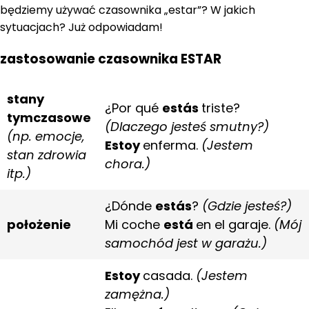
będziemy używać czasownika „estar”? W jakich
sytuacjach? Już odpowiadam!
zastosowanie czasownika ESTAR
stany
¿Por qué
estás
triste?
tymczasowe
(Dlaczego jesteś smutny?)
(np. emocje,
Estoy
enferma.
(Jestem
stan zdrowia
chora.)
itp.)
¿Dónde
estás
?
(Gdzie jesteś?)
położenie
Mi coche
está
en el garaje.
(Mój
samochód jest w garażu.)
Estoy
casada.
(Jestem
zamężna.)