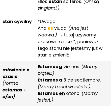
Ellos
están
solteros.
(Oni są
singlami.)
stan cywilny
*Uwaga:
Ana
es
viuda.
(Ana jest
wdową.)
→ tutaj używamy
czasownika „ser”, ponieważ
tego stanu nie jesteśmy już w
stanie zmienić.
Estamos
a
viernes.
(Mamy
mówienie o
piątek.)
czasie
Estamos
a
3 de septiembre.
(forma
(Mamy trzeci września.)
estamos
+
Estamos
en
otoño.
(Mamy
a/en
)
jesień.)