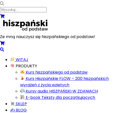
Skip
to
content
Menu
Koszyk
Ze mną nauczysz się hiszpańskiego od podstaw!
Koszyk
Wyszukaj...
WITAJ
PRODUKTY
Kurs hiszpańskiego od podstaw
Kurs Hiszpańskie FLOW – 200 hiszpańskich
wyrażeń z życia wziętych
Kursy audio HISZPAŃSKI W ZDANIACH
E-book Teksty dla początkujących
SKLEP
✍️ BLOG