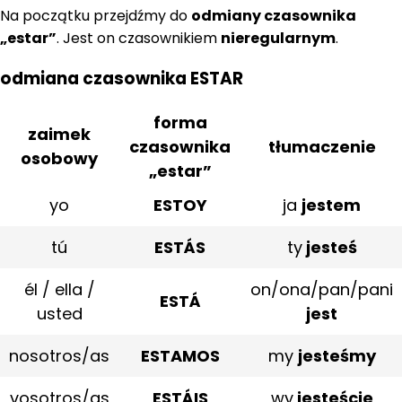
Na początku przejdźmy do
odmiany czasownika
„estar”
. Jest on czasownikiem
nieregularnym
.
odmiana czasownika ESTAR
forma
zaimek
czasownika
tłumaczenie
osobowy
„estar”
yo
ESTOY
ja
jestem
tú
ESTÁS
ty
jesteś
él / ella /
on/ona/pan/pani
ESTÁ
usted
jest
nosotros/as
ESTAMOS
my
jesteśmy
vosotros/as
ESTÁIS
wy
jesteście