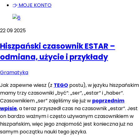
MOJE KONTO
Close
Close
Menu
Cart
22
09
2025
Hiszpański czasownik ESTAR –
odmiana, użycie i przykłady
Gramatyka
Jak zapewne wiesz (z
TEGO
postu), w języku hiszpańskim
mamy trzy czasowniki „być”: „ser”, „estar” i „haber”.
Czasownikiem „ser” zajęliśmy się już w
poprzednim
wpisie
, a teraz przyszedł czas na czasownik „estar”. Jest
on bardzo ważnym i często używanym czasownikiem w
hiszpańskim, więc jego znajomość jest konieczna już na
samym początku nauki tego języka.