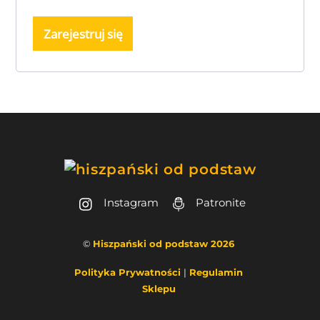
Zarejestruj się
Back
To
Instagram
Patronite
Top
©
Hiszpański od podstaw 2026
Polityka Prywatności
|
Regulamin
Sklepu