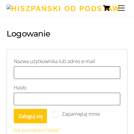
Koszy
Skip
Me
to
content
Logowanie
Wymagane
Nazwa użytkownika lub adres e-mail
Wymagane
Hasło
Zapamiętaj mnie
Zaloguj się
Nie pamiętasz hasła?