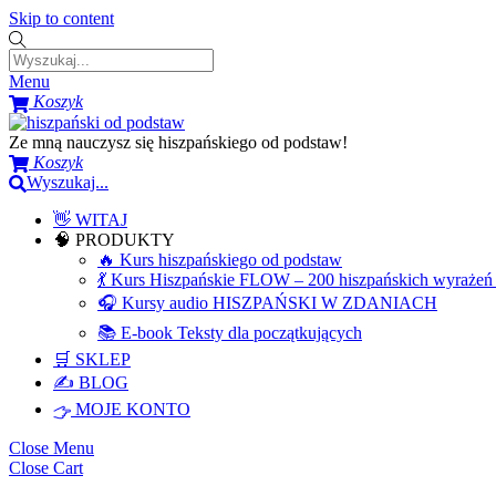
Skip to content
Menu
Koszyk
Ze mną nauczysz się hiszpańskiego od podstaw!
Koszyk
Wyszukaj...
👋 WITAJ
🧠 PRODUKTY
🔥 Kurs hiszpańskiego od podstaw
💃 Kurs Hiszpańskie FLOW – 200 hiszpańskich wyrażeń 
🎧 Kursy audio HISZPAŃSKI W ZDANIACH
📚 E-book Teksty dla początkujących
🛒 SKLEP
✍️ BLOG
MOJE KONTO
Close Menu
Close Cart