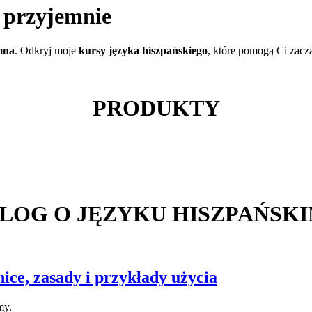
i przyjemnie
mna
. Odkryj moje
kursy języka hiszpańskiego
, które pomogą Ci zac
PRODUKTY
LOG O JĘZYKU HISZPAŃSK
ce, zasady i przykłady użycia
my.