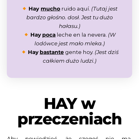
Hay
mucho
ruido aquí.
(Tutaj jest
bardzo głośno. dosł. Jest tu dużo
hałasu.)
Hay
poca
leche en la nevera.
(W
lodówce jest mało mleka.)
Hay
bastante
gente hoy.
(Jest dziś
całkiem dużo ludzi.)
HAY w
przeczeniach
Aby powiedzieć, że czegoś nie ma,