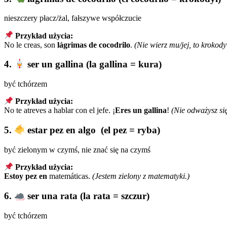
nieszczery płacz/żal, fałszywe współczucie
Przykład użycia:
No le creas, son
lágrimas de cocodrilo
.
(Nie wierz mu/jej, to krokodyl
4.
ser un gallina (la gallina = kura)
być tchórzem
Przykład użycia:
No te atreves a hablar con el jefe. ¡
Eres un gallina
!
(Nie odważysz si
5.
estar pez en algo (el pez = ryba)
być zielonym w czymś, nie znać się na czymś
Przykład użycia:
Estoy pez en
matemáticas.
(Jestem zielony z matematyki.)
6.
ser una rata (la rata = szczur)
być tchórzem