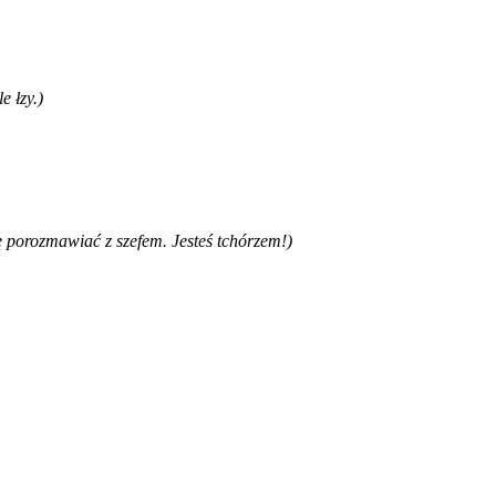
e łzy.)
ę porozmawiać z szefem. Jesteś tchórzem!)