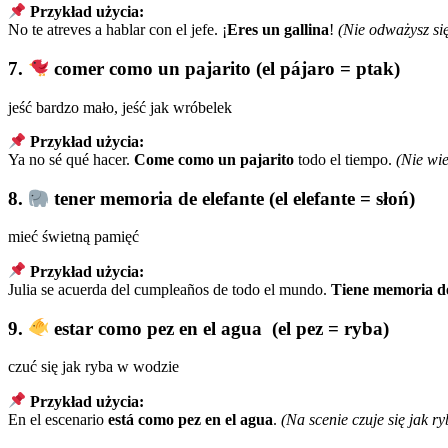
Przykład użycia:
No te atreves a hablar con el jefe. ¡
Eres un gallina
!
(Nie odważysz si
7.
comer como un pajarito (el pájaro = ptak)
jeść bardzo mało, jeść jak wróbelek
Przykład użycia:
Ya no sé qué hacer.
Come como un pajarito
todo el tiempo.
(Nie wie
8.
tener memoria de elefante (el elefante = słoń)
mieć świetną pamięć
Przykład użycia:
Julia se acuerda del cumpleaños de todo el mundo.
Tiene memoria de
9.
estar como pez en el agua (el pez = ryba)
czuć się jak ryba w wodzie
Przykład użycia:
En el escenario
está como pez en el agua
.
(Na scenie czuje się jak r