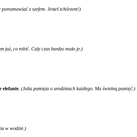
ę porozmawiać z szefem. Jesteś tchórzem!)
m już, co robić. Cały czas bardzo mało je.)
 elefante
.
(Julia pamięta o urodzinach każdego. Ma świetną pamięć.)
yba w wodzie.)