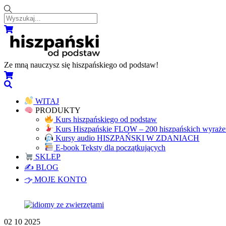
Skip
to
content
Menu
Koszyk
Ze mną nauczysz się hiszpańskiego od podstaw!
Koszyk
Wyszukaj...
WITAJ
PRODUKTY
Kurs hiszpańskiego od podstaw
Kurs Hiszpańskie FLOW – 200 hiszpańskich wyrażeń
Kursy audio HISZPAŃSKI W ZDANIACH
E-book Teksty dla początkujących
SKLEP
✍️ BLOG
MOJE KONTO
Close
Close
Menu
Cart
02
10
2025