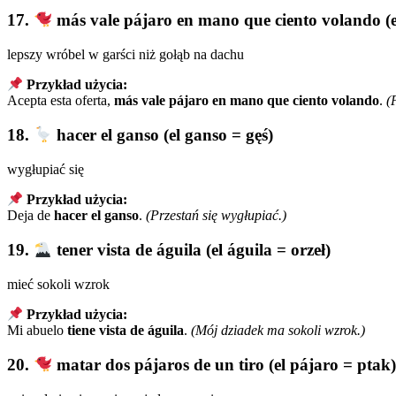
17.
más vale pájaro en mano que ciento volando (e
lepszy wróbel w garści niż gołąb na dachu
Przykład użycia:
Acepta esta oferta,
más vale pájaro en mano que ciento volando
.
(
18.
hacer el ganso (el ganso = gęś)
wygłupiać się
Przykład użycia:
Deja de
hacer el ganso
.
(Przestań się wygłupiać.)
19.
tener vista de águila (el águila = orzeł)
mieć sokoli wzrok
Przykład użycia:
Mi abuelo
tiene vista de águila
.
(Mój dziadek ma sokoli wzrok.)
20.
matar dos pájaros de un tiro (el pájaro = ptak