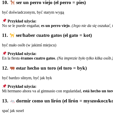
10.
ser un perro viejo (el perro = pies)
być doświadczonym, być starym wygą
Przykład użycia:
No se le puede engañar,
es un perro viejo
.
(Jego nie da się oszukać, 
11.
ser/haber cuatro gatos (el gato = kot)
być mało osób (w jakimś miejscu)
Przykład użycia:
En la fiesta
éramos cuatro gatos
.
(Na imprezie było tylko kilka osób.
12.
estar hecho un toro (el toro = byk)
być bardzo silnym, być jak byk
Przykład użycia:
Mi hermano ahora va al gimnasio con regularidad,
está hecho un tor
13.
dormir como un lirón (el lirón = myszoskocz/k
spać jak suseł