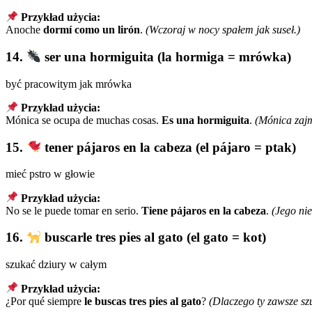
Przykład użycia:
Anoche
dormí como un lirón
.
(Wczoraj w nocy spałem jak suseł.)
14.
ser una hormiguita (la hormiga = mrówka)
być pracowitym jak mrówka
Przykład użycia:
Mónica se ocupa de muchas cosas.
Es una hormiguita
.
(Mónica zajm
15.
tener pájaros en la cabeza (el pájaro = ptak)
mieć pstro w głowie
Przykład użycia:
No se le puede tomar en serio.
Tiene pájaros en la cabeza
.
(Jego ni
16.
buscarle tres pies al gato (el gato = kot)
szukać dziury w całym
Przykład użycia:
¿Por qué siempre
le buscas tres pies al gato
?
(Dlaczego ty zawsze sz