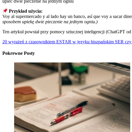
upiec dwie pieczenie na jednym ogniu
Przykład użycia:
Voy al supermercado y al lado hay un banco, así que voy a sacar din
sposobem upiekę dwie pieczenie na jednym ogniu.)
Ten artykuł powstał przy pomocy sztucznej inteligencji (ChatGPT o
20 wyrażeń z czasownikiem ESTAR w języku hiszpańskim
SER czy 
Pokrewne Posty