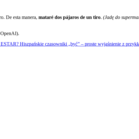
ero. De esta manera,
mataré dos pájaros de un tiro
.
(Jadę do supermar
d OpenAI).
ESTAR? Hiszpańskie czasowniki „być” – proste wyjaśnienie z przyk