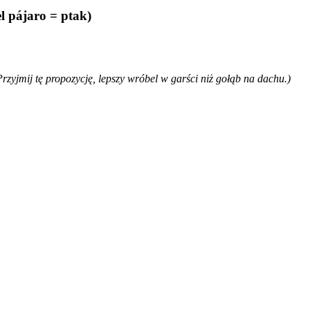
l pájaro = ptak)
Przyjmij tę propozycję, lepszy wróbel w garści niż gołąb na dachu.)
)