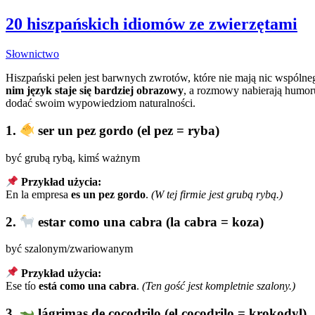
20 hiszpańskich idiomów ze zwierzętami
Słownictwo
Hiszpański pełen jest barwnych zwrotów, które nie mają nic wspólne
nim język staje się bardziej obrazowy
, a rozmowy nabierają humoru
dodać swoim wypowiedziom naturalności.
1.
ser un pez gordo (el pez = ryba)
być grubą rybą, kimś ważnym
Przykład użycia:
En la empresa
es un pez gordo
.
(W tej firmie jest grubą rybą.)
2.
estar como una cabra (la cabra = koza)
być szalonym/zwariowanym
Przykład użycia:
Ese tío
está como una cabra
.
(Ten gość jest kompletnie szalony.)
3.
lágrimas de cocodrilo (el cocodrilo = krokodyl)