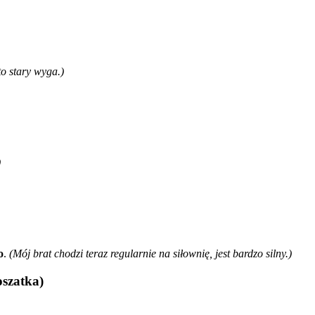
to stary wyga.)
)
o
.
(Mój brat chodzi teraz regularnie na siłownię, jest bardzo silny.)
oszatka)