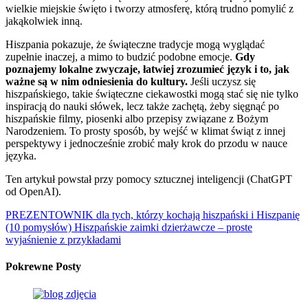
wielkie miejskie święto i tworzy atmosferę, którą trudno pomylić z
jakąkolwiek inną.
Hiszpania pokazuje, że świąteczne tradycje mogą wyglądać
zupełnie inaczej, a mimo to budzić podobne emocje.
Gdy
poznajemy lokalne zwyczaje, łatwiej zrozumieć język i to, jak
ważne są w nim odniesienia do kultury.
Jeśli uczysz się
hiszpańskiego, takie świąteczne ciekawostki mogą stać się nie tylko
inspiracją do nauki słówek, lecz także zachętą, żeby sięgnąć po
hiszpańskie filmy, piosenki albo przepisy związane z Bożym
Narodzeniem. To prosty sposób, by wejść w klimat świąt z innej
perspektywy i jednocześnie zrobić mały krok do przodu w nauce
języka.
Ten artykuł powstał przy pomocy sztucznej inteligencji (ChatGPT
od OpenAI).
PREZENTOWNIK dla tych, którzy kochają hiszpański i Hiszpanię
(10 pomysłów)
Hiszpańskie zaimki dzierżawcze – proste
wyjaśnienie z przykładami
Pokrewne Posty