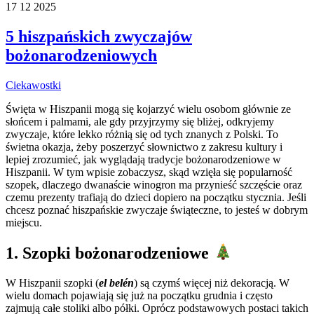
17
12
2025
5 hiszpańskich zwyczajów
bożonarodzeniowych
Ciekawostki
Święta w Hiszpanii mogą się kojarzyć wielu osobom głównie ze
słońcem i palmami, ale gdy przyjrzymy się bliżej, odkryjemy
zwyczaje, które lekko różnią się od tych znanych z Polski. To
świetna okazja, żeby poszerzyć słownictwo z zakresu kultury i
lepiej zrozumieć, jak wyglądają tradycje bożonarodzeniowe w
Hiszpanii. W tym wpisie zobaczysz, skąd wzięła się popularność
szopek, dlaczego dwanaście winogron ma przynieść szczęście oraz
czemu prezenty trafiają do dzieci dopiero na początku stycznia. Jeśli
chcesz poznać hiszpańskie zwyczaje świąteczne, to jesteś w dobrym
miejscu.
1. Szopki bożonarodzeniowe
W Hiszpanii szopki (
el belén
) są czymś więcej niż dekoracją. W
wielu domach pojawiają się już na początku grudnia i często
zajmują całe stoliki albo półki. Oprócz podstawowych postaci takich