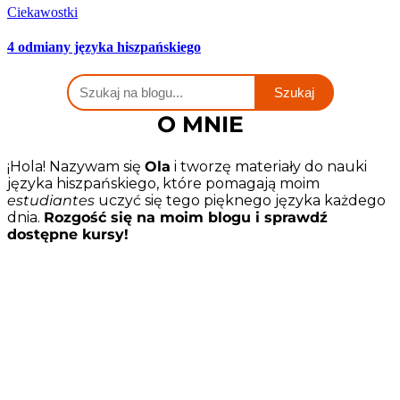
Ciekawostki
4 odmiany języka hiszpańskiego
O MNIE
¡Hola! Nazywam się
Ola
i tworzę materiały do nauki
języka hiszpańskiego, które pomagają moim
estudiantes
uczyć się tego pięknego języka każdego
dnia.
Rozgość się na moim blogu i sprawdź
dostępne kursy!
Back
To
Top