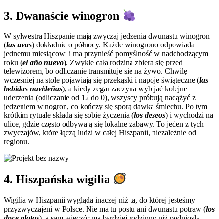
3. Dwanaście winogron
W sylwestra Hiszpanie mają zwyczaj jedzenia dwunastu winogron
(
las uvas
) dokładnie o północy. Każde winogrono odpowiada
jednemu miesiącowi i ma przynieść pomyślność w nadchodzącym
roku (
el año nuevo
). Zwykle cała rodzina zbiera się przed
telewizorem, bo odliczanie transmituje się na żywo. Chwilę
wcześniej na stole pojawiają się przekąski i napoje świąteczne (
las
bebidas navideñas
), a kiedy zegar zaczyna wybijać kolejne
uderzenia (odliczanie od 12 do 0), wszyscy próbują nadążyć z
jedzeniem winogron, co kończy się sporą dawką śmiechu. Po tym
krótkim rytuale składa się sobie życzenia (
los deseos
) i wychodzi na
ulice, gdzie często odbywają się lokalne zabawy. To jeden z tych
zwyczajów, które łączą ludzi w całej Hiszpanii, niezależnie od
regionu.
4. Hiszpańska wigilia
Wigilia w Hiszpanii wygląda inaczej niż ta, do której jesteśmy
przyzwyczajeni w Polsce. Nie ma tu postu ani dwunastu potraw (
los
doce platos
), a sam wieczór ma bardziej rodzinny niż podniosły