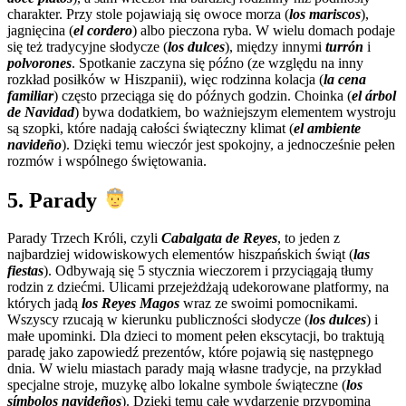
charakter. Przy stole pojawiają się owoce morza (
los mariscos
),
jagnięcina (
el cordero
) albo pieczona ryba. W wielu domach podaje
się też tradycyjne słodycze (
los dulces
), między innymi
turrón
i
polvorones
. Spotkanie zaczyna się późno (ze względu na inny
rozkład posiłków w Hiszpanii), więc rodzinna kolacja (
la cena
familiar
) często przeciąga się do późnych godzin. Choinka (
el árbol
de Navidad
) bywa dodatkiem, bo ważniejszym elementem wystroju
są szopki, które nadają całości świąteczny klimat (
el ambiente
navideño
). Dzięki temu wieczór jest spokojny, a jednocześnie pełen
rozmów i wspólnego świętowania.
5. Parady
Parady Trzech Króli, czyli
Cabalgata de Reyes
, to jeden z
najbardziej widowiskowych elementów hiszpańskich świąt (
las
fiestas
). Odbywają się 5 stycznia wieczorem i przyciągają tłumy
rodzin z dziećmi. Ulicami przejeżdżają udekorowane platformy, na
których jadą
los Reyes Magos
wraz ze swoimi pomocnikami.
Wszyscy rzucają w kierunku publiczności słodycze (
los dulces
) i
małe upominki. Dla dzieci to moment pełen ekscytacji, bo traktują
paradę jako zapowiedź prezentów, które pojawią się następnego
dnia. W wielu miastach parady mają własne tradycje, na przykład
specjalne stroje, muzykę albo lokalne symbole świąteczne (
los
símbolos navideños
). Dzięki temu całe wydarzenie przypomina