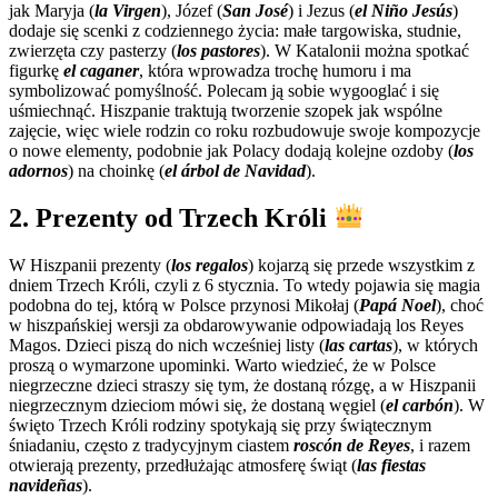
jak Maryja (
la Virgen
), Józef (
San José
) i Jezus (
el Niño Jesús
)
dodaje się scenki z codziennego życia: małe targowiska, studnie,
zwierzęta czy pasterzy (
los pastores
). W Katalonii można spotkać
figurkę
el caganer
, która wprowadza trochę humoru i ma
symbolizować pomyślność. Polecam ją sobie wygooglać i się
uśmiechnąć. Hiszpanie traktują tworzenie szopek jak wspólne
zajęcie, więc wiele rodzin co roku rozbudowuje swoje kompozycje
o nowe elementy, podobnie jak Polacy dodają kolejne ozdoby (
los
adornos
) na choinkę (
el árbol de Navidad
).
2. Prezenty od Trzech Króli
W Hiszpanii prezenty (
los regalos
) kojarzą się przede wszystkim z
dniem Trzech Króli, czyli z 6 stycznia. To wtedy pojawia się magia
podobna do tej, którą w Polsce przynosi Mikołaj (
Papá Noel
), choć
w hiszpańskiej wersji za obdarowywanie odpowiadają los Reyes
Magos. Dzieci piszą do nich wcześniej listy (
las cartas
), w których
proszą o wymarzone upominki. Warto wiedzieć, że w Polsce
niegrzeczne dzieci straszy się tym, że dostaną rózgę, a w Hiszpanii
niegrzecznym dzieciom mówi się, że dostaną węgiel (
el carbón
). W
święto Trzech Króli rodziny spotykają się przy świątecznym
śniadaniu, często z tradycyjnym ciastem
roscón de Reyes
, i razem
otwierają prezenty, przedłużając atmosferę świąt (
las fiestas
navideñas
).