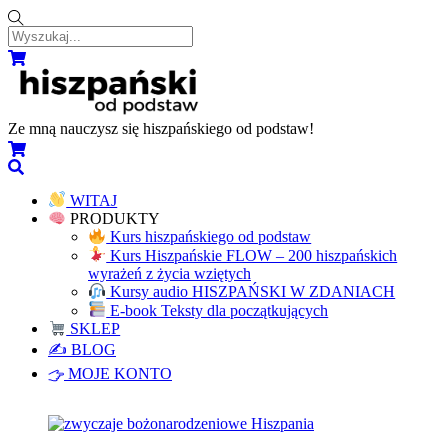
Skip
to
content
Menu
Koszyk
Ze mną nauczysz się hiszpańskiego od podstaw!
Koszyk
Wyszukaj...
WITAJ
PRODUKTY
Kurs hiszpańskiego od podstaw
Kurs Hiszpańskie FLOW – 200 hiszpańskich
wyrażeń z życia wziętych
Kursy audio HISZPAŃSKI W ZDANIACH
E-book Teksty dla początkujących
SKLEP
✍️ BLOG
MOJE KONTO
Close
Close
Menu
Cart