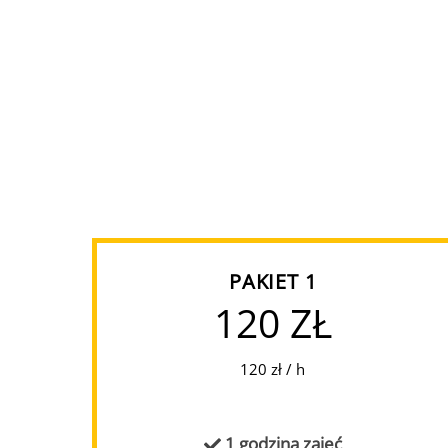
PAKIET 1
120 ZŁ
120 zł / h
1 godzina zajęć