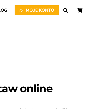
Koszyk
Wyszukaj...
LOG
MOJE KONTO
taw online