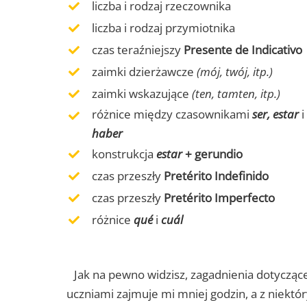
liczba i rodzaj rzeczownika
liczba i rodzaj przymiotnika
czas teraźniejszy
Presente de Indicativo
zaimki dzierżawcze
(mój, twój, itp.)
zaimki wskazujące
(ten, tamten, itp.)
różnice między czasownikami
ser, estar
i
haber
konstrukcja
estar
+ gerundio
czas przeszły
Pretérito Indefinido
czas przeszły
Pretérito Imperfecto
różnice
qué
i
cuál
Jak na pewno widzisz, zagadnienia dotycząc
uczniami zajmuje mi mniej godzin, a z niektór