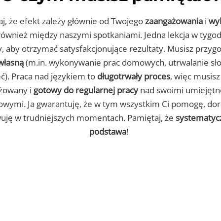
j, że efekt zależy głównie od Twojego
zaangażowania
i
wy
ównież między naszymi spotkaniami. Jedna lekcja w tygod
, aby otrzymać satysfakcjonujące rezultaty. Musisz przyg
własną
(m.in. wykonywanie prac domowych, utrwalanie sł
ęć). Praca nad językiem to
długotrwały proces
, więc musisz
żowany i
gotowy do regularnej pracy
nad swoimi umiejętn
owymi. Ja gwarantuję, że w tym wszystkim Ci pomogę, dor
ję w trudniejszych momentach. Pamiętaj, że
systematyc
podstawa
!