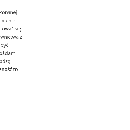
konanej
niu nie
otować się
ownictwa z
 być
ościami
adzę i
zność to