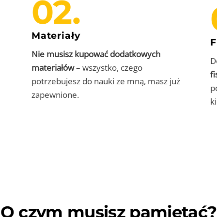
02.
Materiały
F
Nie musisz kupować dodatkowych
D
materiałów
– wszystko, czego
f
potrzebujesz do nauki ze mną, masz już
p
zapewnione.
k
O czym musisz pamiętać?