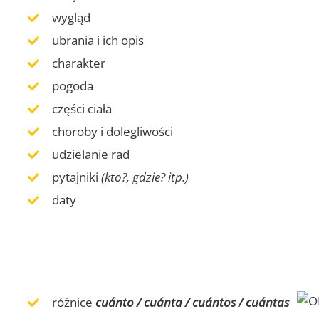
wygląd
ubrania i ich opis
charakter
pogoda
części ciała
choroby i dolegliwości
udzielanie rad
pytajniki
(kto?, gdzie? itp.)
daty
różnice
cuánto / cuánta / cuántos / cuántas