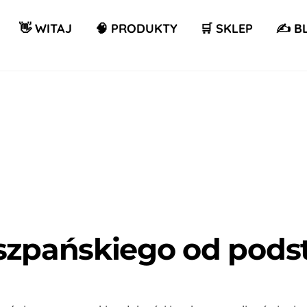
👋 WITAJ
🧠 PRODUKTY
🛒 SKLEP
✍️ B
Ucz się ze mną!
iszpańskiego od pods