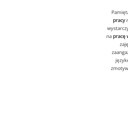
Pamięta
pracy
r
wystarczy
na
pracę 
zaj
zaanga
język
zmotywu