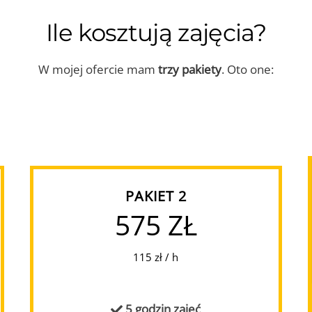
Ile kosztują zajęcia?
W mojej ofercie mam
trzy pakiety
. Oto one:
PAKIET 2
575 ZŁ
115 zł / h
5 godzin zajęć