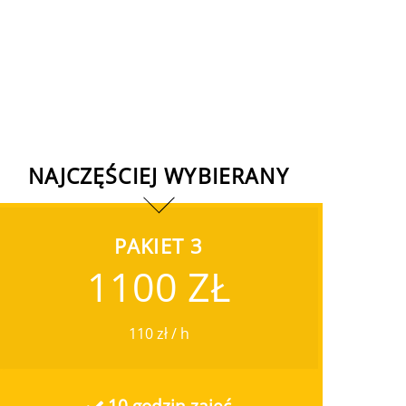
NAJCZĘŚCIEJ WYBIERANY
PAKIET 3
1100 ZŁ
110 zł / h
10 godzin zajęć