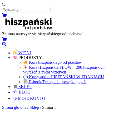
Skip
to
content
Menu
Koszyk
Ze mną nauczysz się hiszpańskiego od podstaw!
Koszyk
Wyszukaj...
WITAJ
PRODUKTY
Kurs hiszpańskiego od podstaw
Kurs Hiszpańskie FLOW – 200 hiszpańskich
wyrażeń z życia wziętych
Kursy audio HISZPAŃSKI W ZDANIACH
E-book Teksty dla początkujących
SKLEP
✍️ BLOG
MOJE KONTO
Close
Close
Strona główna
/
Sklep
/ Strona 1
Menu
Cart