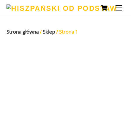
Koszy
Skip
Me
to
content
Strona główna
/
Sklep
/ Strona 1