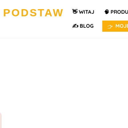
👋 WITAJ
🧠 PROD
✍️ BLOG
MOJE