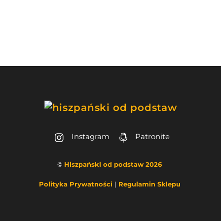
Instagram
Patronite
©
Hiszpański od podstaw 2026
Polityka Prywatności
|
Regulamin Sklepu